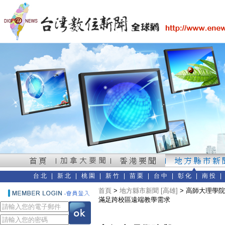
台北
|
新北
|
桃園
|
新竹
|
苗栗
|
台中
|
彰化
|
南投
首頁
>
地方縣市新聞 [高雄]
> 高師大理學院
滿足跨校區遠端教學需求