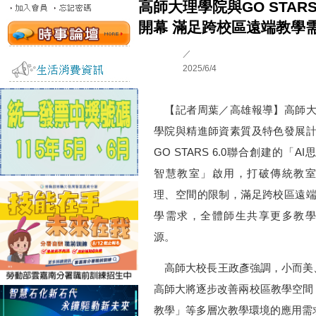
高師大理學院與GO STA
開幕 滿足跨校區遠端教學
／
2025/6/4
【記者周葉／高雄報導】高師大
學院與精進師資素質及特色發展
GO STARS 6.0聯合創建的「AI
智慧教室」啟用，打破傳統教室
理、空間的限制，滿足跨校區遠
學需求，全體師生共享更多教學
源。
高師大校長王政彥強調，小而美、
高師大將逐步改善兩校區教學空間
教學」等多層次教學環境的應用需