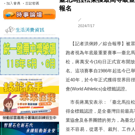
報名
／
2024/7/17
【記者洪俐婷／綜合報導】被眾
跑者視為年底最重要賽事—臺北
松，蔣萬安今(16)日正式宣布開
名。這項賽事自1986年起迄今已
近40年，於今年正式獲得世界田
會(World Athletics)金標籤認證。
市長蔣萬安表示：「臺北馬拉松
得金標籤認證，是全臺灣目前最高
業協會及各界團體的努力，為臺北
並不容易，從選手、裁判、工作