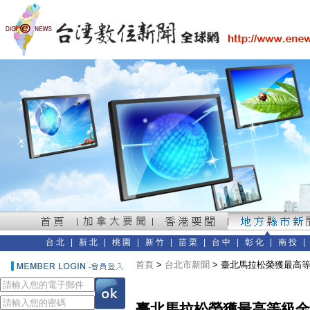
台北
|
新北
|
桃園
|
新竹
|
苗栗
|
台中
|
彰化
|
南投
首頁
>
台北市新聞
> 臺北馬拉松榮獲最高
臺北馬拉松榮獲最高等級金