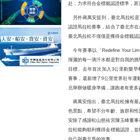
赴，力求符合金標籤認證標準，甚
另外蔣萬安提到，臺北馬拉松是全
認證馬拉松賽事，結合了臺北市在
臺北馬拉松不僅僅是獲得金標籤認
今年賽事以「Redefine Your
揮灑的每一滴汗水都是對自我的挑
目標。去年首次加入3公里歡樂早餐
賽事，還新增了9公里世界壯年運動
北舉辦做暖身準備，讓跑者有更多
蔣萬安指出，臺北馬拉松擁有最
色景點，希望不分年齡、族群和性
安除了感謝松山慈祐宮陳玉峰董事
拉松能夠順利獲得金標籤認證，並
自己與臺北馬的故事。