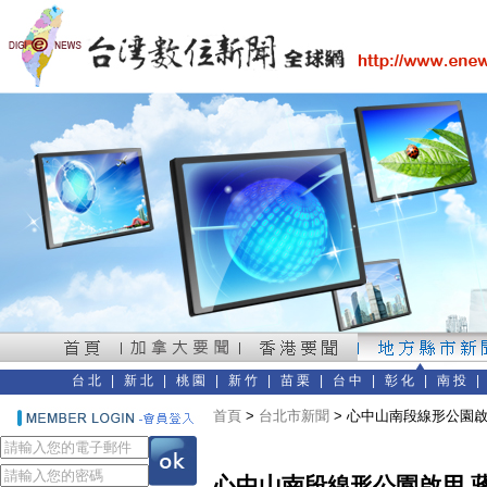
台北
|
新北
|
桃園
|
新竹
|
苗栗
|
台中
|
彰化
|
南投
首頁
>
台北市新聞
> 心中山南段線形公園
心中山南段線形公園啟用 