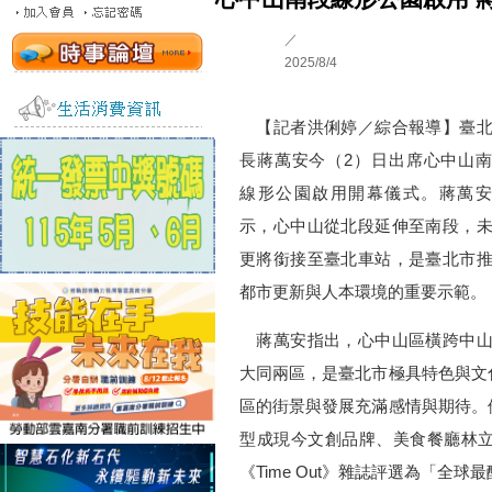
／
2025/8/4
【記者洪俐婷／綜合報導】臺北
長蔣萬安今（2）日出席心中山
線形公園啟用開幕儀式。蔣萬安
示，心中山從北段延伸至南段，
更將銜接至臺北車站，是臺北市
都市更新與人本環境的重要示範。
蔣萬安指出，心中山區橫跨中山
大同兩區，是臺北市極具特色與文
區的街景與發展充滿感情與期待。
型成現今文創品牌、美食餐廳林
《Time Out》雜誌評選為「全球