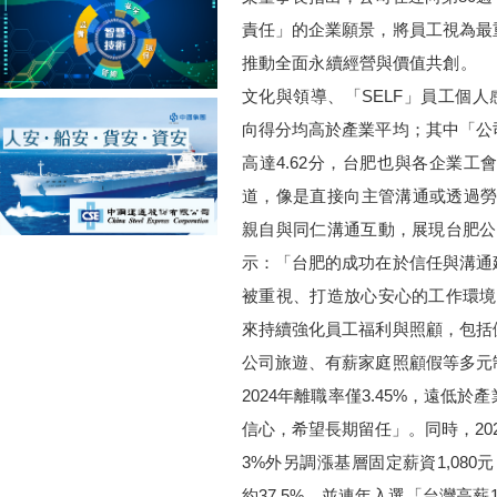
責任」的企業願景，將員工視為最
推動全面永續經營與價值共創。 台
文化與領導、「SELF」員工個人
向得分均高於產業平均；其中「公
高達4.62分，台肥也與各企業
道，像是直接向主管溝通或透過勞
親自與同仁溝通互動，展現台肥
示：「台肥的成功在於信任與溝通
被重視、打造放心安心的工作環
來持續強化員工福利與照顧，包括
公司旅遊、有薪家庭照顧假等多元
2024年離職率僅3.45%，遠
信心，希望長期留任」。同時，202
3%外另調漲基層固定薪資1,08
約37.5%，並連年入選「台灣高