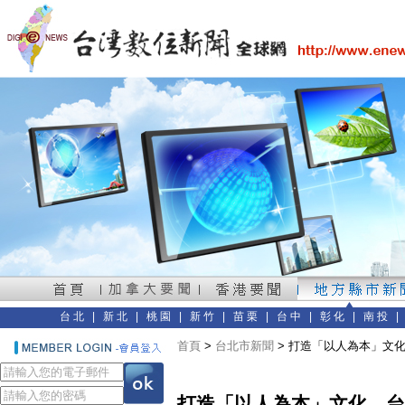
台北
|
新北
|
桃園
|
新竹
|
苗栗
|
台中
|
彰化
|
南投
首頁
>
台北市新聞
> 打造「以人為本」文化 
打造「以人為本」文化 台肥勇