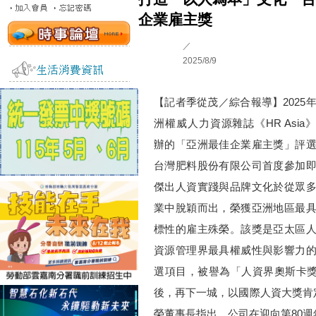
企業雇主獎
／
2025/8/9
【記者季從茂／綜合報導】2025
洲權威人力資源雜誌《HR Asia
辦的「亞洲最佳企業雇主獎」評
台灣肥料股份有限公司首度參加
傑出人資實踐與品牌文化於從眾
業中脫穎而出，榮獲亞洲地區最
標性的雇主殊榮。該獎是亞太區
資源管理界最具權威性與影響力
選項目，被譽為「人資界奧斯卡
後，再下一城，以國際人資大獎肯
榮董事長指出，公司在迎向第80