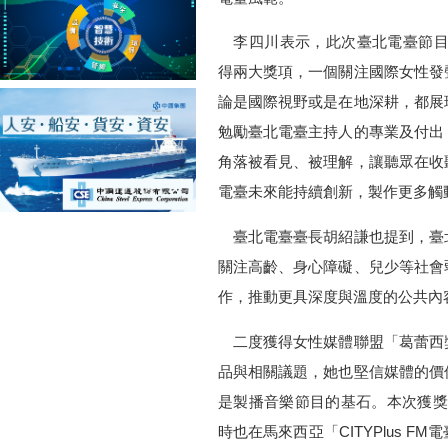
李四川表示，此次臺北電臺節目
得兩大獎項，一個關注國際女性發
論是國際視野或是在地深耕，都展
勉勵臺北電臺主持人的專業及付出
角落被看見、被理解，讓聽眾在收
電臺未來能持續創新，製作更多觸
臺北電臺臺長胡紹謙也提到，臺
關注高齡、身心障礙、兒少等社會
作，推動更具深度與溫度的公共內
二度獲得女性媒體聯盟「葛蕾西
品與相關議題，她也堅信媒體的價
是製播音樂節目的基石。本次獲獎節
時也在馬來西亞「CITYPlus 