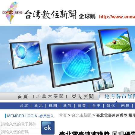
台北
|
新北
|
桃園
|
新竹
|
苗栗
|
台中
|
彰化
|
南投
首頁
>
台北市新聞
> 臺北電臺連連獲獎 
臺北電臺連連獲獎 展現優