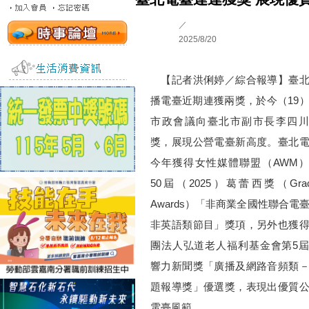
／
2025/8/20
【記者洪俐婷／綜合報導】臺北
播電臺近期連獲兩獎，於今（19
市政會議向臺北市副市長李四川
獎，展現公營電臺新高度。臺北
今年獲得女性媒體聯盟（AWM
50屆（2025）葛蕾西獎（Grac
Awards）「非商業全國性聯合電
非英語類節目」獎項，另外也獲
團法人弘道老人福利基金會第5
響力新聞獎「廣播及網路音頻類
題報導獎」優選獎，表現出優質
電臺風範。