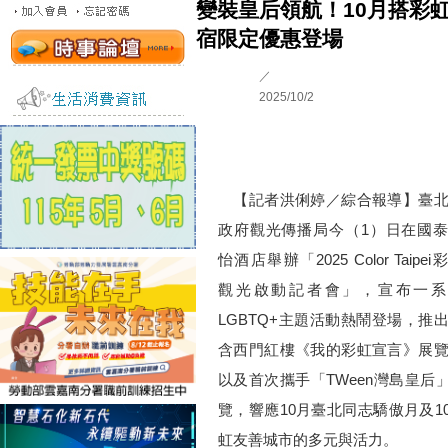
變裝皇后領航！10月搭彩
宿限定優惠登場
／
2025/10/2
【記者洪俐婷／綜合報導】臺北
政府觀光傳播局今（1）日在國
怡酒店舉辦「2025 Color Taipei
觀光啟動記者會」，宣布一系
LGBTQ+主題活動熱鬧登場，推
含西門紅樓《我的彩虹宣言》展
以及首次攜手「TWeen灣島皇
覽，響應10月臺北同志驕傲月及1
虹友善城市的多元與活力。