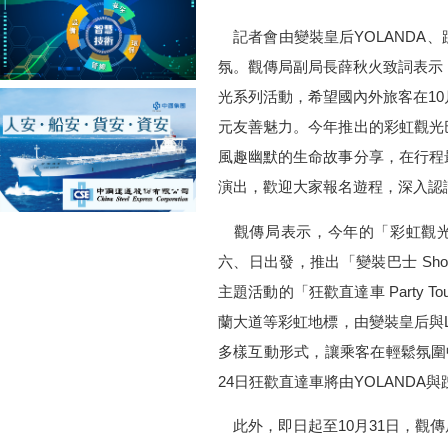
記者會由變裝皇后YOLANDA
氛。觀傳局副局長薛秋火致詞表示，觀傳
光系列活動，希望國內外旅客在1
元友善魅力。今年推出的彩虹觀光
風趣幽默的生命故事分享，在行程
演出，歡迎大家報名遊程，深入認
觀傳局表示，今年的「彩虹觀光巴
六、日出發，推出「變裝巴士 Show
主題活動的「狂歡直達車 Party 
蘭大道等彩虹地標，由變裝皇后與L
多樣互動形式，讓乘客在輕鬆氛圍
24日狂歡直達車將由YOLAND
此外，即日起至10月31日，觀