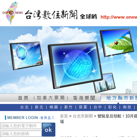
台北
|
新北
|
桃園
|
新竹
|
苗栗
|
台中
|
彰化
|
南投
首頁
>
台北市新聞
> 變裝皇后領航！10
場