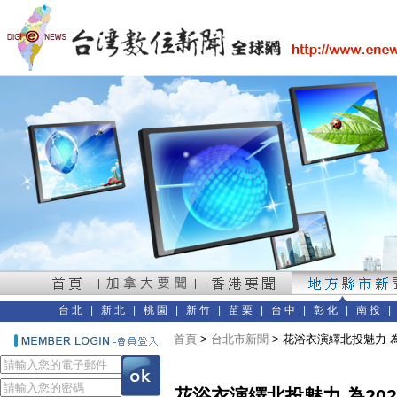
台北
|
新北
|
桃園
|
新竹
|
苗栗
|
台中
|
彰化
|
南投
首頁
>
台北市新聞
> 花浴衣演繹北投魅力 
花浴衣演繹北投魅力 為20