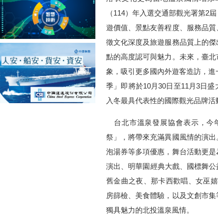
（114）年入選交通部觀光署第2
遊價值、景點友善程度、服務品質
徵文化深度及旅遊服務品質上的傑
點的高度認可與魅力。未來，臺北
象，吸引更多國內外遊客造訪，進一
季」即將於10月30日至11月3
入冬最具代表性的國際觀光品牌活
台北市溫泉發展協會表示，今年
祭」，將帶來充滿異國風情的演出
泡湯券等多項優惠，舞台活動更是
演出、明華園經典大戲、國標舞公
舊金曲之夜、那卡西歡唱、女巫嬉
房篩檢、美食體驗，以及文創市集
獨具魅力的北投溫泉風情。