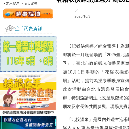
／
2025/10/3
【記者洪俐婷／綜合報導】為迎
即將於十月底登場的「2025臺北
季」，臺北市政府觀光傳播局應
加10月1日舉辦的「花浴衣攝
場」活動，提前為溫泉季暖身宣
此次活動由台北市溫泉發展協會
辦，特別邀請關注北投溫泉觀光的
朋友及家長等共同參與。現場貴賓
「北投溫泉」是國內外遊客泡湯
浴衣文化更為當地溫泉風情增添