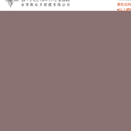
廣告洽詢：
●以上網