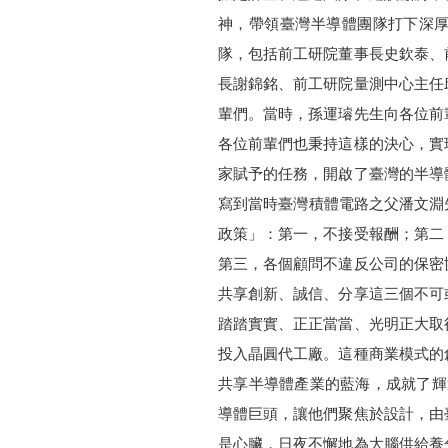
神，帶領臺灣半導體團隊打下深厚
隊，包括前工研院董事長史欽泰、
長謝錦銘、前工研院量測中心主任
輩們。當時，孫運璿先生向各位前
各位前輩們也秉持這樣的決心，實
家賦予的任務，開啟了臺灣的半導
寫到當時臺灣積體電路之父潘文淵
政策」：第一，不接受報酬；第二
第三，各個顧問不違反公司的保密
共享創新、誠信、分享這三個不可
踏踏實實、正正當當、光明正大取
投入晶圓代工廠。這種商業模式的
共享半導體產業的藍海，成就了輝達
導體巨頭，讓他們聚焦於設計，由
是心臟，日夜不懈地為大腦供給養