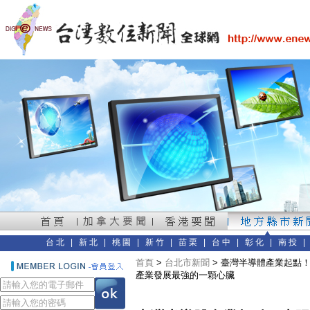
台北
|
新北
|
桃園
|
新竹
|
苗栗
|
台中
|
彰化
|
南投
首頁
>
台北市新聞
> 臺灣半導體產業起點
產業發展最強的一顆心臟