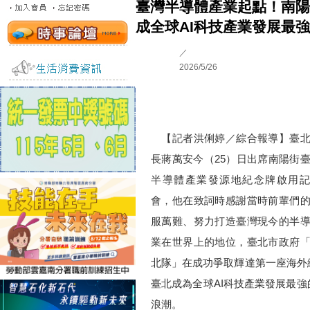
臺灣半導體產業起點！南陽
成全球AI科技產業發展最
／
2026/5/26
【記者洪俐婷／綜合報導】臺北
長蔣萬安今（25）日出席南陽街
半導體產業發源地紀念牌啟用記
會，他在致詞時感謝當時前輩們
服萬難、努力打造臺灣現今的半
業在世界上的地位，臺北市政府
北隊」在成功爭取輝達第一座海外
臺北成為全球AI科技產業發展最強
浪潮。