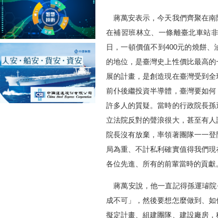
蔣萬安表示，今天我們齊聚在南
在補習班林立、一條離臺北車站非常
日，一頓價值不到400元的燒餅
的地位，是臺灣史上性價比最高的
展的計畫，是創造現在臺灣受到全
前仆後繼投資半導體，臺灣要如何
許多人的質疑。當時的行政院長孫
立法院反對的聲浪很大，甚至有人
院長沒有放棄，率領著團隊一一登
局為重、不計私利確實值得我們現
各位先進、所有的前輩當時的貢獻
蔣萬安說，他一直記得孫運璿院
成不可」，然後要想怎麼做到、如
擬定計畫、組建團隊、建設廠房，