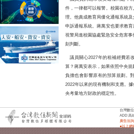
件，一律都可以報警。校園在校方
理。他責成教育局優化通報系統及
申訴通報系統。蔣萬安也要求教育
視警局進校園協處緊急安全危害事
刻判斷。
議員關心2027年的租補經費若
算？蔣萬安表示，如果依照中央規
負擔也會影響原有的預算規劃。
2022年以來的現有機制和支應。
央考量地方財政的穩定性。
台灣數位新聞台
ADD:高
廣告洽詢：
●以上網