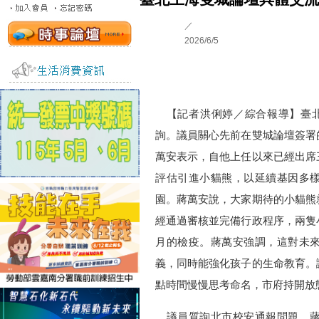
／
2026/6/5
【記者洪俐婷／綜合報導】臺北
詢。議員關心先前在雙城論壇簽署
萬安表示，自他上任以來已經出席
評估引進小貓熊，以延續基因多
園。蔣萬安說，大家期待的小貓熊
經通過審核並完備行政程序，兩隻
月的檢疫。蔣萬安強調，這對未
義，同時能強化孩子的生命教育。
點時間慢慢思考命名，市府持開放
議員質詢北市校安通報問題，蔣