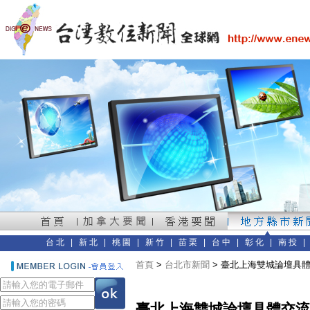
台北
|
新北
|
桃園
|
新竹
|
苗栗
|
台中
|
彰化
|
南投
首頁
>
台北市新聞
> 臺北上海雙城論壇具
臺北上海雙城論壇具體交流