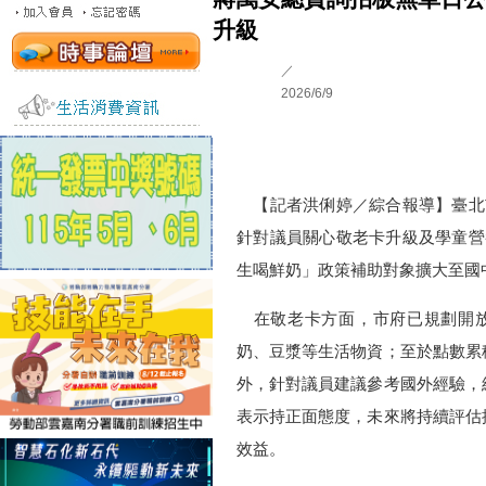
升級
／
2026/6/9
【記者洪俐婷／綜合報導】臺北
針對議員關心敬老卡升級及學童營
生喝鮮奶」政策補助對象擴大至國
在敬老卡方面，市府已規劃開放
奶、豆漿等生活物資；至於點數累
外，針對議員建議參考國外經驗，
表示持正面態度，未來將持續評估
效益。