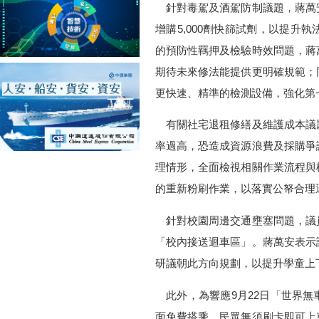
針對毒駕及酒駕防制議題，蔣萬
增購5,000劑快篩試劑，以提升
的預防性羈押及檢驗時效問題，蔣
期待未來修法能提供更明確規範；
更快速、精準的檢測設備，強化第
有關社宅退租修繕及維護成本議
率過高，恐造成資源浪費及採購爭
理情形，全面檢視相關作業流程與
的重新粉刷作業，以落實公帑合理
針對校園周邊交通壅塞問題，議
「校內接送迴車區」。蔣萬安表示
研議朝此方向規劃，以提升學童上
此外，為響應9月22日「世界無
面免費搭乘，民眾無須刷卡即可上