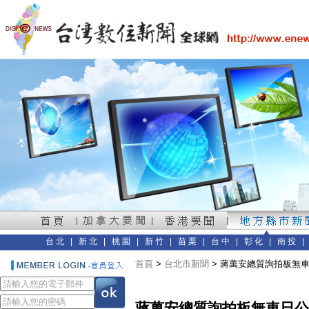
台北
|
新北
|
桃園
|
新竹
|
苗栗
|
台中
|
彰化
|
南投
首頁
>
台北市新聞
> 蔣萬安總質詢拍板無
蔣萬安總質詢拍板無車日公