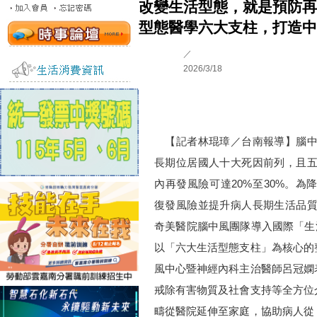
改變生活型態，就是預防再
型態醫學六大支柱，打造中
／
2026/3/18
【記者林琨璋／台南報導】腦中
長期位居國人十大死因前列，且
內再發風險可達20%至30%。為
復發風險並提升病人長期生活品
奇美醫院腦中風團隊導入國際「生活型態醫
以「六大生活型態支柱」為核心的
風中心暨神經內科主治醫師呂冠嫻
戒除有害物質及社會支持等全方位
疇從醫院延伸至家庭，協助病人從