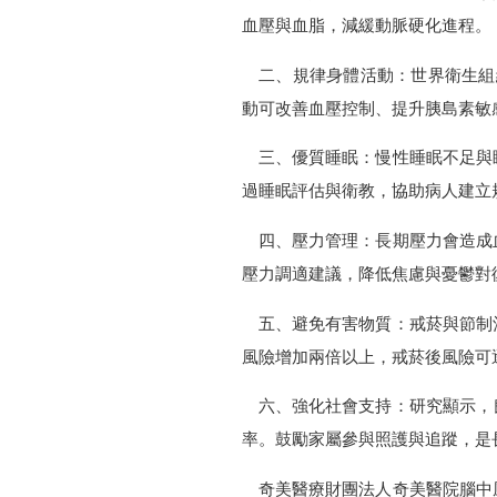
血壓與血脂，減緩動脈硬化進程。
二、規律身體活動：世界衛生組織
動可改善血壓控制、提升胰島素敏
三、優質睡眠：慢性睡眠不足與
過睡眠評估與衛教，協助病人建立
四、壓力管理：長期壓力會造成
壓力調適建議，降低焦慮與憂鬱對
五、避免有害物質：戒菸與節制
風險增加兩倍以上，戒菸後風險可
六、強化社會支持：研究顯示，
率。鼓勵家屬參與照護與追蹤，是
奇美醫療財團法人奇美醫院腦中