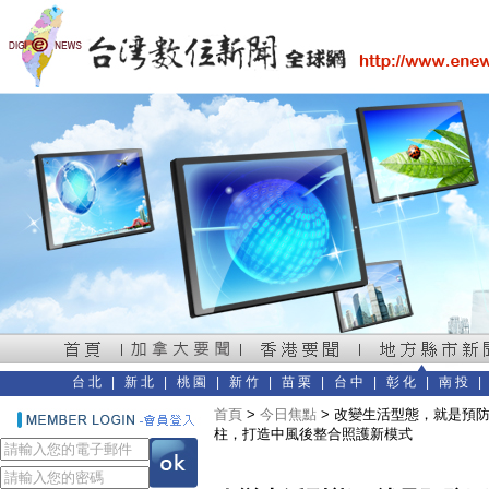
台北
|
新北
|
桃園
|
新竹
|
苗栗
|
台中
|
彰化
|
南投
首頁
>
今日焦點
> 改變生活型態，就是預
柱，打造中風後整合照護新模式