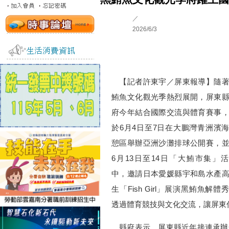
／
2026/6/3
【記者許東宇／屏東報導】隨著
鮪魚文化觀光季熱烈展開，屏東
府今年結合國際交流與體育賽事
於6月4日至7日在大鵬灣青洲濱
憩區舉辦亞洲沙灘排球公開賽，
6月13日至14日「大鮪市集」
中，邀請日本愛媛縣宇和島水產
生「Fish Girl」展演黑鮪魚解體
透過體育競技與文化交流，讓屏東
縣府表示，屏東縣近年接連承辦全