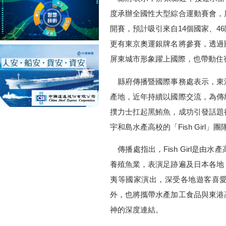
度承辦全國性大型綜合運動賽會，
開賽，預計吸引來自14個國家、4
更有東京奧運銀牌名將參賽，透過
屏東城市形象躍上國際，也帶動住
縣府傳播暨國際事務處表示，東
產地，近年持續以國際交流，為傳
撲力士扛起黑鮪魚，成功引發話題
宇和島水產高校的「Fish Girl
傳播處指出，Fish Girl是
養殖魚業，表演足跡遍及日本各地
夷等國家演出，深受各地遊客喜
外，也將攜帶水產加工食品與東港
神的深度連結。