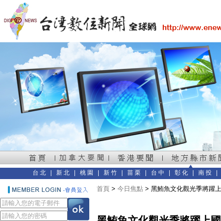
台北
|
新北
|
桃園
|
新竹
|
苗栗
|
台中
|
彰化
|
南投
首頁
>
今日焦點
> 黑鮪魚文化觀光季將躍
黑鮪魚文化觀光季將躍上國