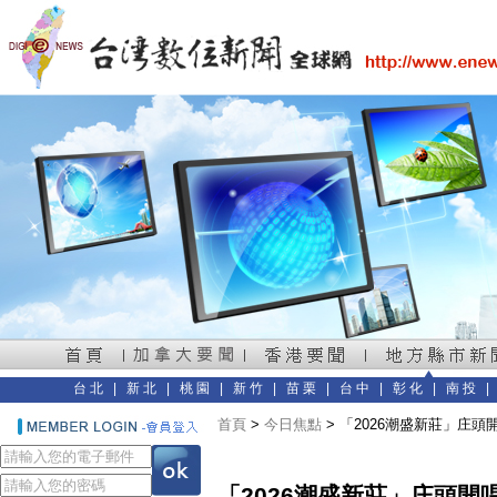
台北
|
新北
|
桃園
|
新竹
|
苗栗
|
台中
|
彰化
|
南投
首頁
>
今日焦點
> 「2026潮盛新莊」庄
「2026潮盛新莊」庄頭