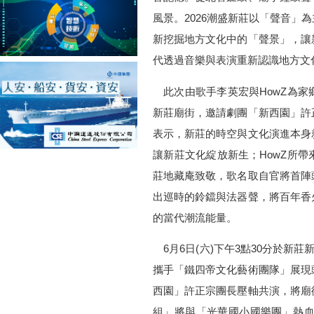
風景。2026潮盛新莊以「聲音」
新挖掘地方文化中的「聲景」，讓
代透過音樂與表演重新認識地方文
此次由歌手李英宏與HowZ為家
新莊廟街，邀請劇團「新西園」許
表示，新莊的時空與文化演進本身
讓新莊文化綻放新生；HowZ所
莊地藏庵致敬，歌名取自官將首陣
出巡時的鈴鐺與法器聲，將百年香
的當代潮流能量。
6月6日(六)下午3點30分於新
攜手「鐵四帝文化藝術團隊」展現
西園」許正宗團長壓軸共演，將廟
組」將與「光華國小國樂團」熱血拚