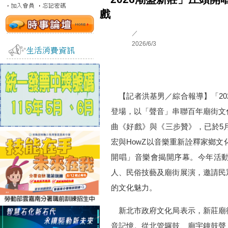
戲
／
2026/6/3
【記者洪基男／綜合報導】「202
登場，以「聲音」串聯百年廟街文
曲《好戲》與《三步贊》，已於5
宏與HowZ以音樂重新詮釋家鄉文
開唱」音樂會揭開序幕。今年活
人、民俗技藝及廟街展演，邀請民
的文化魅力。
新北市政府文化局表示，新莊廟
音記憶。從北管鑼鼓、廟宇鐘鼓聲